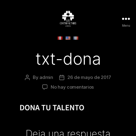
Menu
Los
Cuatro
Altares
-
txt-dona
La
Película
By
admin
26 de mayo de 2017
Post
Post
author
date
en
No hay comentarios
txt-
dona
Deja una respuesta