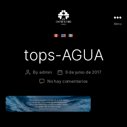
Menu
Los
Cuatro
Altares
-
tops-AGUA
La
Película
By
admin
9 de junio de 2017
Post
Post
author
date
en
No hay comentarios
tops-
AGUA