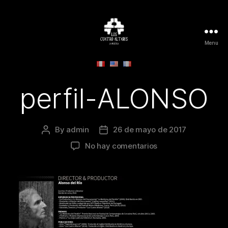
Menu
Los
Cuatro
Altares
-
perfil-ALONSO
La
Película
By
admin
26 de mayo de 2017
Post
Post
author
date
en
No hay comentarios
perfil-
ALONSO