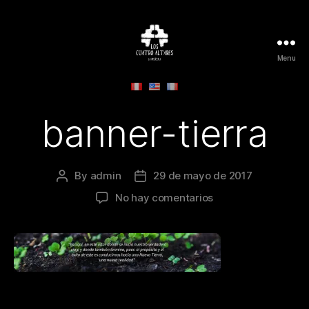
Menu
Los
Cuatro
Altares
-
banner-tierra
La
Película
By
admin
29 de mayo de 2017
Post
Post
author
date
en
No hay comentarios
banner-
tierra