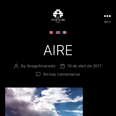
Menu
Los
Cuatro
Altares
-
AIRE
La
Película
By
thiagofmacedo
19 de abril de 2017
Post
Post
author
date
en
No hay comentarios
AIRE